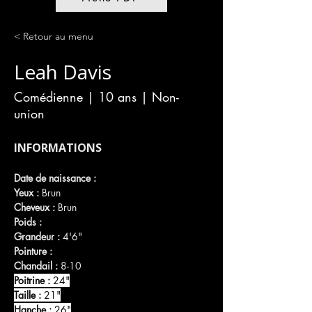
< Retour au menu
Leah Davis
Comédienne | 10 ans | Non-
union
INFORMATIONS
Date de naissance :
Yeux :
 Brun
Cheveux :
 Brun
Poids :
Grandeur :
 4'6"
Pointure :
Chandail :
 8-10
Poitrine :
 24"
Taille :
 21"
Hanche :
 26"