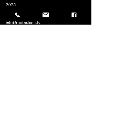
2025
info@rocknstone.tv
514-831-9246
Abonnez-vous
Infolettre
Pour ne rien manquer!