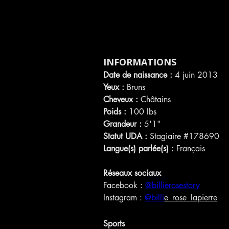
dirigée. Tous les plateaux sur lesque
de travailler n'ont que de bons mots 
professionnalisme.
INFORMATIONS
Date de naissance :
 4 juin 2013
Yeux :
 Bruns
Cheveux :
 Châtains
Poids :
 100 lbs
Grandeur :
 5'1"
Statut UDA :
 Stagiaire 
#178690
Langue(s) parlée(s) :
 Français
Réseaux sociaux
Facebook : 
@billierosestory
Instagram : 
@billi
e_rose_lapierre
Sports