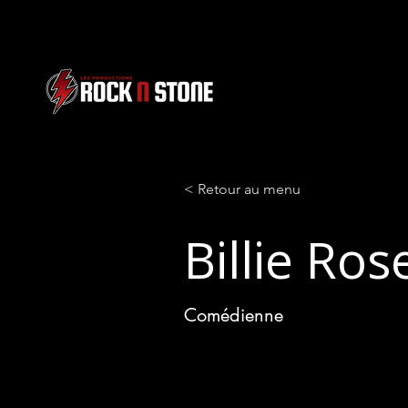
< Retour au menu
Billie Ro
Comédienne
Billie Rose est dotée d'une personna
travaillante, qui a un sens inné du jeu