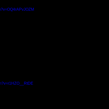
tch?v=OQ4rAPvJOZM
tch?v=r1HZO__RtDE