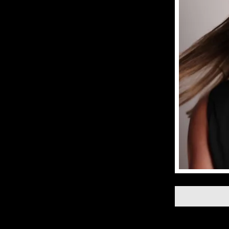
ls elle a eu l'occasion 
sur son attitude et son 