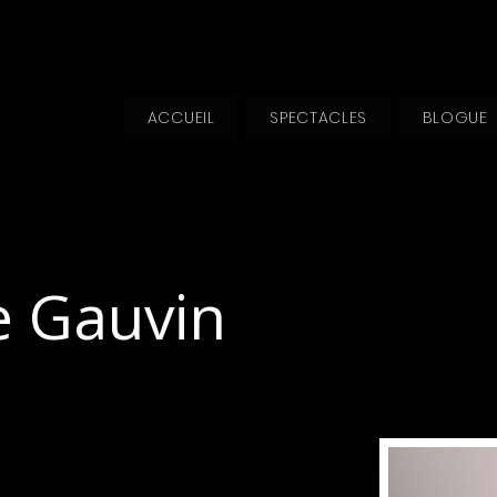
ACCUEIL
SPECTACLES
BLOGUE
se Gauvin
lité flamboyante, 
 et qui est très facile à 