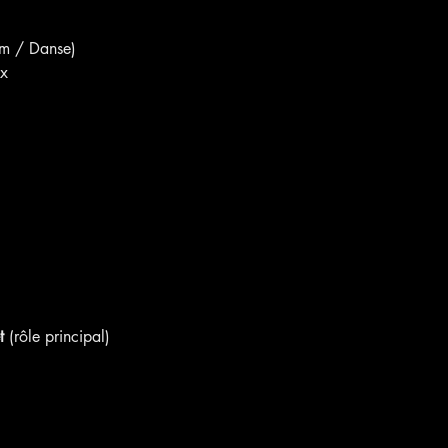
ym / Danse)
ux
t
 (rôle principal)