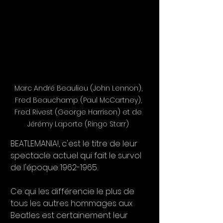
Marc André Beaulieu (John Lennon), 
Fred Beauchamp (Paul McCartney), 
Fred Rivest (George Harrison) et de 
Jérémy Laporte (Ringo Starr) 
BEATLEMANIA!, c'est le titre de leur 
spectacle actuel qui fait le survol 
de l'époque 1962-1965.
Ce qui les différencie le plus de 
tous les autres hommages aux 
Beatles est certainement leur 