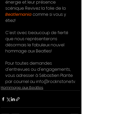
énergie et leur présence 
scénique. Revivez la folie de la 
Beatlemania
comme si vous y 
étiez!
C'est avec beaucoup de fierté 
que nous représenterons 
désormais le fabuleux nouvel 
hommage aux Beatles! 
Pour toutes demandes 
d'entrevues ou d'engagements, 
vous adresser à Sébastien Plante 
par courriel au info@rocknstone.tv.
Hommage aux Beatles