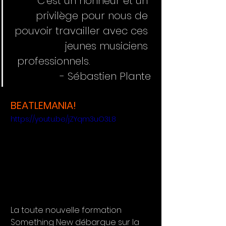
C'est un honneur et un 
privilège pour nous de 
pouvoir travailler avec ces 
jeunes musiciens 
professionnels.                    
- Sébastien Plante
BEATLEMANIA!
https://youtu.be/jZYqm3uO3L8
La toute nouvelle formation 
Something New débarque sur la 