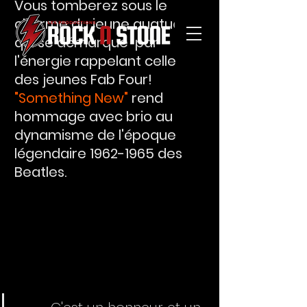
Vous tomberez sous le 
charme du jeune quatuor 
qui se démarque  par 
l'énergie rappelant celle 
des jeunes Fab Four! 
"Something New"
 rend 
hommage avec brio au 
dynamisme de l'époque 
légendaire 1962-1965 des 
Beatles. 