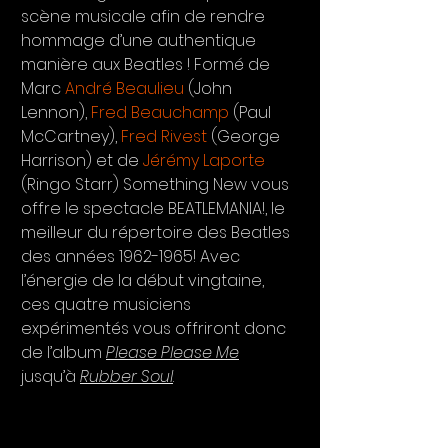
scène musicale afin de rendre 
hommage d’une authentique 
manière aux Beatles ! Formé de 
Marc 
André Beaulieu
 (John 
Lennon), 
Fred Beauchamp
 (Paul 
McCartney), 
Fred Rivest
 (George 
Harrison) et de 
Jérémy Laporte
(Ringo Starr) Something New vous 
offre le spectacle BEATLEMANIA!, le 
meilleur du répertoire des Beatles 
des années 1962-1965! Avec 
l’énergie de la début vingtaine, 
ces quatre musiciens 
expérimentés vous offriront donc 
de l’album 
Please Please Me
jusqu’à 
Rubber Soul
. 