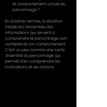
le comportement actuel du 
personnage ?
En d'autres termes, la situation 
initiale est l'ensemble des 
informations qui servent à 
comprendre le personnage, son 
contexte et son comportement. 
C'est un peu comme une carte 
d'identité du personnage, qui 
permet d'en comprendre les 
motivations et les actions.