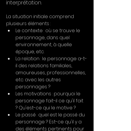
interprétation.
La situation initiale comprend 
plusieurs éléments :
Le contexte : où se trouve le 
personnage, dans quel 
environnement, à quelle 
époque, etc.
La relation : le personnage a-t-
il des relations familiales, 
amoureuses, professionnelles, 
etc. avec les autres 
personnages ?
Les motivations : pourquoi le 
personnage fait-il ce qu'il fait 
? Qu'est-ce qui le motive ?
Le passé : quel est le passé du 
personnage ? Est-ce qu'il y a 
des éléments pertinents pour 