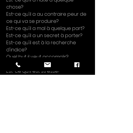
chose?
Est-ce qu'il a au contraire peur de 
ce qui va se produire?
Est-ce qu'il a mal à quelque part?
Est-ce qu'il a un secret à porter?
Est-ce qu'il est à la recherche 
d'indice?
Quel but il veut accomplir?
À quoi pense votre personnage?
Est-ce qu'il est stressé?
Même si l'auteur n'a pas dévoilé 
toutes les informations dans le 
texte pour vous permettre de 
répondre à ces questions, 
répondez-y quand même! 
Inventez des réponses qui à votre 
avis concordent avec votre 