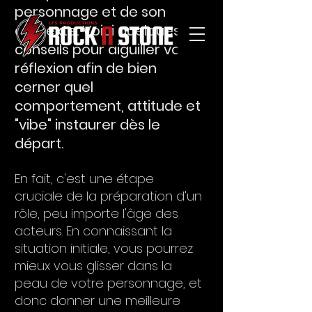
personnage et de son 
contexte. Voici quelques 
conseils pour aiguiller votre 
réflexion afin de bien 
cerner quel 
comportement, attitude et 
"vibe" instaurer dès le 
départ.
En fait, c'est une étape 
cruciale de la préparation d'un 
rôle, peu importe l'âge des 
acteurs. En connaissant la 
situation initiale, vous pourrez 
mieux vous glisser dans la 
peau de votre personnage, et 
donc donner une meilleure 