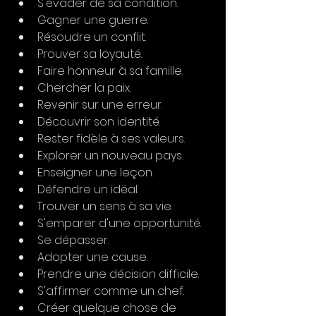
S'évader de sa condition.
Gagner une guerre.
Résoudre un conflit.
Prouver sa loyauté.
Faire honneur à sa famille.
Chercher la paix.
Revenir sur une erreur.
Découvrir son identité.
Rester fidèle à ses valeurs.
Explorer un nouveau pays.
Enseigner une leçon.
Défendre un idéal.
Trouver un sens à sa vie.
S'emparer d'une opportunité.
Se dépasser.
Adopter une cause.
Prendre une décision difficile.
S'affirmer comme un chef.
Créer quelque chose de 