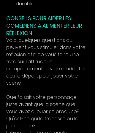
durable.
CONSEILS POUR AIDER LES 
COMÉDIENS À ALIMENTER LEUR 
RÉFLEXION
Voici quelques questions qui 
peuvent vous stimuler dans votre 
réflexion afin de vous faire une 
tête sur l'attitude, le 
comportement, la vibe à adopter 
dès le départ pour jouer votre 
scène.
Que faisait votre personnage 
juste avant que la scène que 
vous avez à jouer se produise?
Qu'est-ce qui le tracasse ou le 
préoccupe?
Est-ce qu'il a hâte à quelque 