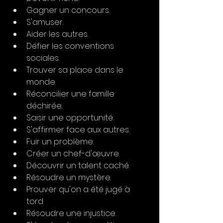
Gagner un concours.
S'amuser.
Aider les autres.
Défier les conventions 
sociales.
Trouver sa place dans le 
monde.
Réconcilier une famille 
déchirée.
Saisir une opportunité.
S'affirmer face aux autres.
Fuir un problème.
Créer un chef-d'œuvre.
Découvrir un talent caché.
Résoudre un mystère.
Prouver qu'on a été jugé à 
tord
Résoudre une injustice.