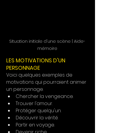
Situation initiale d'une scène | Aide-
mémoire
LES MOTIVATIONS D'UN 
PERSONNAGE
Voici quelques exemples de 
motivations qui pourraient animer 
un personnage.
Chercher la vengeance.
Trouver l'amour.
Protéger quelqu'un.
Découvrir la vérité.
Partir en voyage.
Devenir riche.