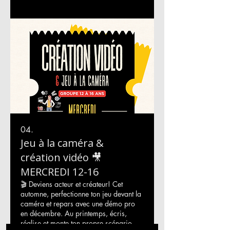
de jeu pro. En mai, ils auront la chance
de se produire sur scène devant un
grand public. Session de 25 cours
Début : mercredi 8 octobre 2025 Fin :
mercredi 29 avril 2025 17h30 à 19h
04.
Jeu à la caméra &
création vidéo 🎥
MERCREDI 12-16
🎬 Deviens acteur et créateur! Cet
automne, perfectionne ton jeu devant la
caméra et repars avec une démo pro
en décembre. Au printemps, écris,
réalise et monte ton propre scénario