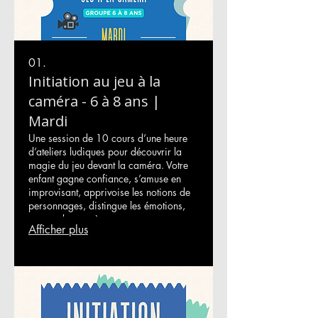
01.
Initiation au jeu à la
caméra - 6 à 8 ans |
Mardi
Une session de 10 cours d’une heure
d’ateliers ludiques pour découvrir la
magie du jeu devant la caméra. Votre
enfant gagne confiance, s’amuse en
improvisant, apprivoise les notions de
personnages, distingue les émotions,
apprend une scène et repart avec une
Afficher plus
démo de jeu pour ses premières
auditions. Enseignante : Jessyka
Lapierre Début : mardi 14 octobre
2025 Fin : mardi 16 décembre 2025