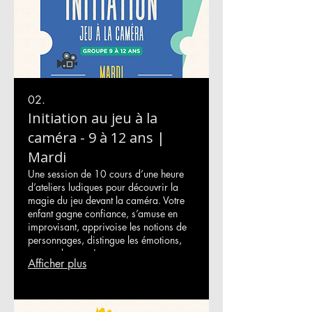
02.
Initiation au jeu à la
caméra - 9 à 12 ans |
Mardi
Une session de 10 cours d’une heure
d’ateliers ludiques pour découvrir la
magie du jeu devant la caméra. Votre
enfant gagne confiance, s’amuse en
improvisant, apprivoise les notions de
personnages, distingue les émotions,
apprend une scène et repart avec une
Afficher plus
démo de jeu pour ses premières
auditions. Début : mardi 14 octobre
2025 Fin : mardi 16 décembre 2025