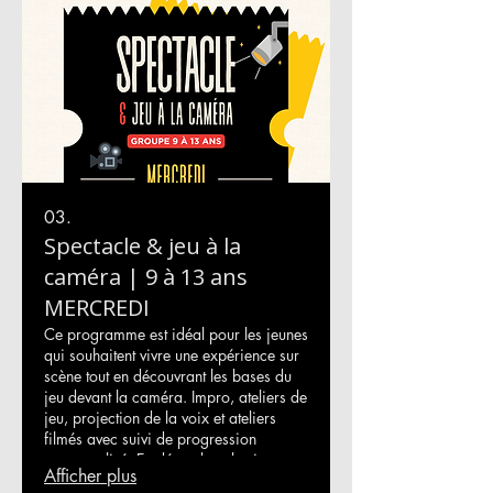
03.
Spectacle & jeu à la
caméra | 9 à 13 ans
MERCREDI
Ce programme est idéal pour les jeunes
qui souhaitent vivre une expérience sur
scène tout en découvrant les bases du
jeu devant la caméra. Impro, ateliers de
jeu, projection de la voix et ateliers
filmés avec suivi de progression
personnalisé. En décembre, les jeunes
Afficher plus
auront l'occasion de tourner une démo