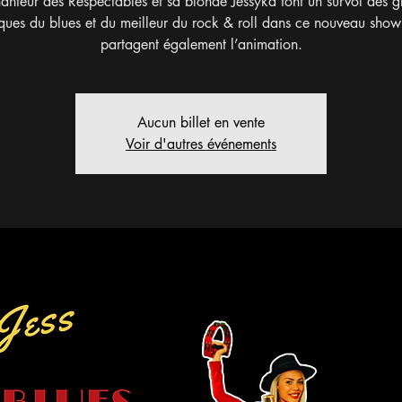
anteur des Respectables et sa blonde Jessyka font un survol des 
iques du blues et du meilleur du rock & roll dans ce nouveau show 
partagent également l’animation.
Aucun billet en vente
Voir d'autres événements