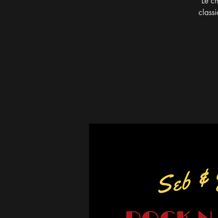
Le ch
class