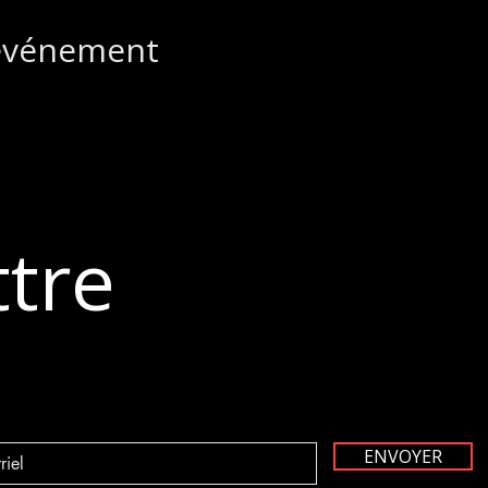
 événement
ttre
ENVOYER