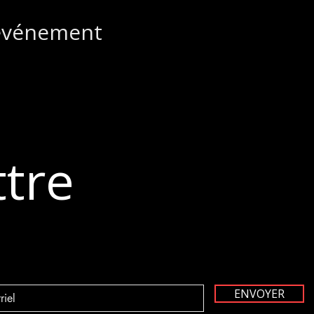
 événement
ttre
ENVOYER