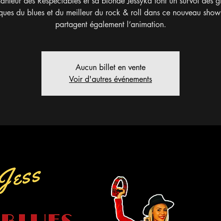
anteur des Respectables et sa blonde Jessyka font un survol des 
iques du blues et du meilleur du rock & roll dans ce nouveau show 
partagent également l’animation.
Aucun billet en vente
Voir d'autres événements