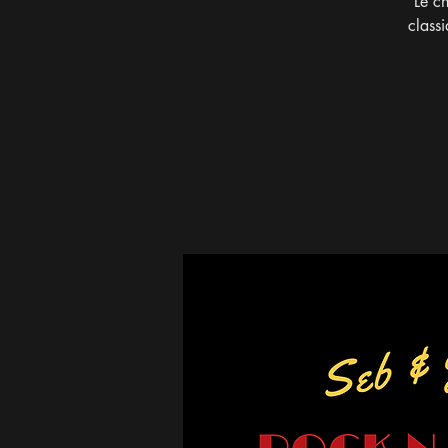
Le ch
class