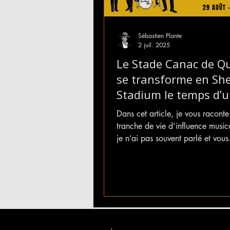
Sébastien Plante
2 juil. 2025
Le Stade Canac de Q
se transforme en Sh
Stadium le temps d’
soir… Hommage aux
Dans cet article, je vous racont
Beatles avec Someth
tranche de vie d’influence music
New le 29 août proch
je n’ai pas souvent parlé et vous
comprendrez à quel point c’est 
produire un show Hommage au 
Stade Canac de Québec, le 29
prochain, pour souligné le 60e
anniversaire du show légendair
Stadium. Je vous raconte aussi
j’ai découvert le band Somethi