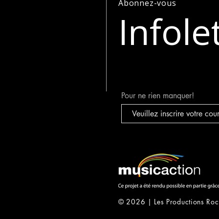
Abonnez-vous
pourquoi j’ai décidé de m’invest
Infole
eux!
Pour ne rien manquer!
© 2026 | Les Productions Roc