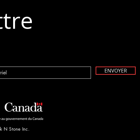
ir avec
ttre
ENVOYER
k N Stone Inc.