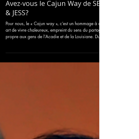
Avez-vous le Cajun Way de SEB
& JESS?
Pour nous, le « Cajun way », c’est un hommage à cet
art de vivre chaleureux, empreint du sens du partage
propre aux gens de l’Acadie et de la Louisiane. Du
moins, c'est ce qu'on en a retiré lors de nos quelques
passages où nous avons eu l"occasion de partager
notre musique, de vivre des rencontres
extraordinaires et surtout de faire des découvertes
musicales marquantes.