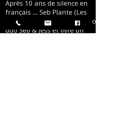
Les Productions Rock N Stone
16 juin 2025
Après 10 ans de silence en
français … Seb Plante (Les
Respectables) revient avec son
duo Seb & Jess et livre un
message puissant "Attends
pas le temps"
Il s'était passé quelques années depuis mes dernières
esquisses de chansons en français. En effet mes
dernières remontaient à l'album éponyme 'Les
Respectables' de 2014. J'étais surtout dorénavant
impliqué dans mon projet homme orchestre Blues et
je me concentrais surtout sur cet aspect de ma vie
musical.