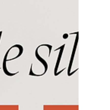
vous ferait vraiment plaisir? La chanson "Attends pas
le temps" a été écrite dans l'optique de se donner le
"go".