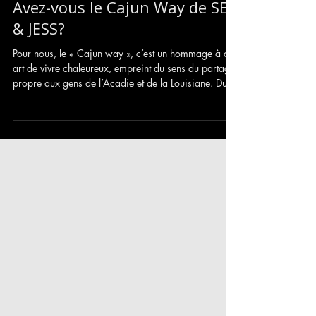
Avez-vous le Cajun Way de SEB
& JESS?
Pour nous, le « Cajun way », c’est un hommage à cet
art de vivre chaleureux, empreint du sens du partage
propre aux gens de l’Acadie et de la Louisiane. Du
moins, c'est ce qu'on en a retiré lors de nos quelques
passages où nous avons eu l"occasion de partager
notre musique, de vivre des rencontres
extraordinaires et surtout de faire des découvertes
musicales marquantes.