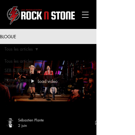
BLOGUE
Tous les articles
Tous les articles
SEB & JESS
Hommage aux
Load video
Beatles
Sébastien Plante
2 juin