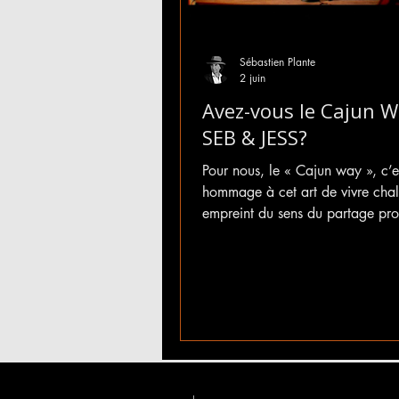
Sébastien Plante
2 juin
Avez-vous le Cajun W
SEB & JESS?
Pour nous, le « Cajun way », c’e
hommage à cet art de vivre cha
empreint du sens du partage pr
gens de l’Acadie et de la Louisi
moins, c'est ce qu'on en a retiré
nos quelques passages où nous 
l"occasion de partager notre mu
vivre des rencontres extraordinai
surtout de faire des découvertes
marquantes.