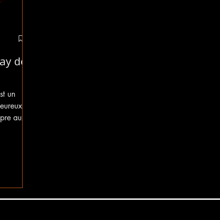
ay de
st un
leureux,
opre aux
ane. Du
 lors de
avons eu
sique, de
res et
 musicales