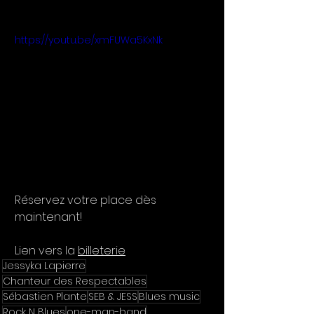
https://youtu.be/xmFUWa5KxNk
Réservez votre place dès 
maintenant!
Lien vers la 
billeterie
Jessyka Lapierre
Chanteur des Respectables
Sébastien Plante
SEB & JESS
Blues music
Rock N Blues
one-man-band