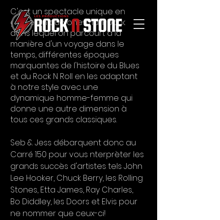
C'est un spectacle unique en son 
genre, un duo one-man-band 
dans lequel on parcourt à la 
manière d'un voyage dans le 
temps, différentes époques 
marquantes de l'histoire du Blues 
et du Rock N Roll en les adaptant 
à notre style avec une 
dynamique homme-femme qui 
donne une autre dimension à 
tous ces grands classiques. 
Seb & Jess débarquent donc au 
Carré 150 pour vous nterprèter les 
grands succès d'artistes tels John 
Lee Hooker, Chuck Berry, les Rolling 
Stones, Etta James, Ray Charles, 
Bo Diddley, les Doors et Elvis pour 
ne nommer que ceux-ci! 