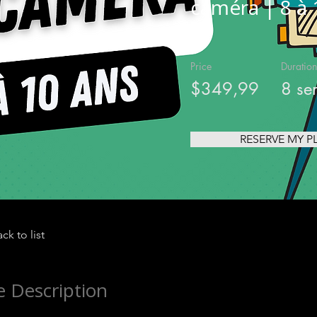
caméra | 8 à 
Price
Duration
$349,99
8 se
RESERVE MY P
ck to list
 Description