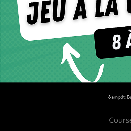
&amp;lt; Ba
Course