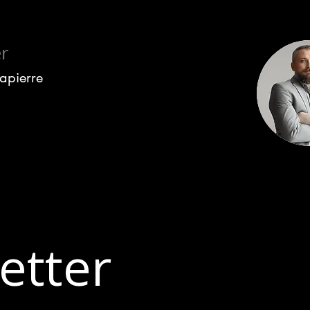
r
Lapierre
etter