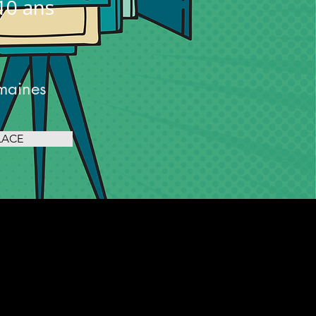
10 ans
maines
LACE