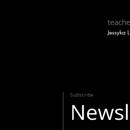
teache
Jessyka 
Subscribe
Newsl