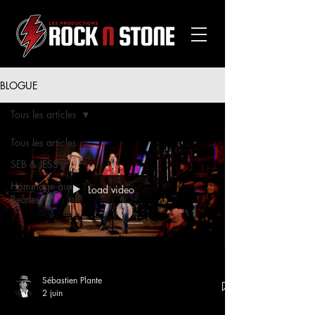
BLOGUE
Tous les articles
Tous les articles
SEB & JESS
Hommage aux
Load video
Beatles
Sébastien Plante
2 juin