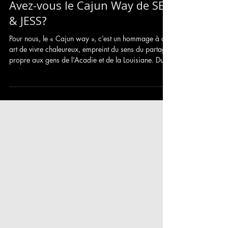
Avez-vous le Cajun Way de SEB
& JESS?
Pour nous, le « Cajun way », c’est un hommage à cet
art de vivre chaleureux, empreint du sens du partage
propre aux gens de l’Acadie et de la Louisiane. Du
moins, c'est ce qu'on en a retiré lors de nos quelques
passages où nous avons eu l"occasion de partager
notre musique, de vivre des rencontres
extraordinaires et surtout de faire des découvertes
musicales marquantes.