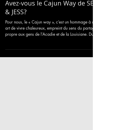
Avez-vous le Cajun Way de SEB
& JESS?
Pour nous, le « Cajun way », c’est un hommage à cet
art de vivre chaleureux, empreint du sens du partage
propre aux gens de l’Acadie et de la Louisiane. Du
moins, c'est ce qu'on en a retiré lors de nos quelques
passages où nous avons eu l"occasion de partager
notre musique, de vivre des rencontres
extraordinaires et surtout de faire des découvertes
musicales marquantes.