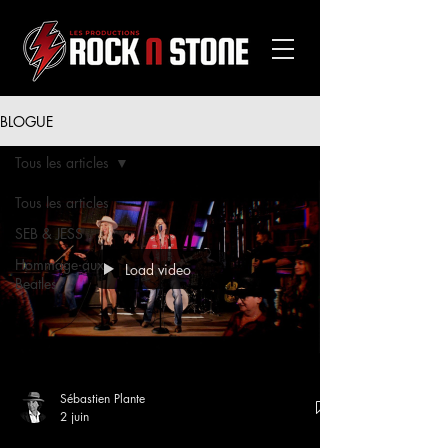
BLOGUE
Tous les articles
Tous les articles
SEB & JESS
Hommage aux
Load video
Beatles
Sébastien Plante
2 juin